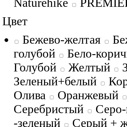
Naturehike
PREMIE
Цвет
Бежево-желтая
Бе
голубой
Бело-кори
Голубой
Желтый
Зеленый+белый
Ко
Олива
Оранжевый
Серебристый
Серо-
-зеленый
Серый + 