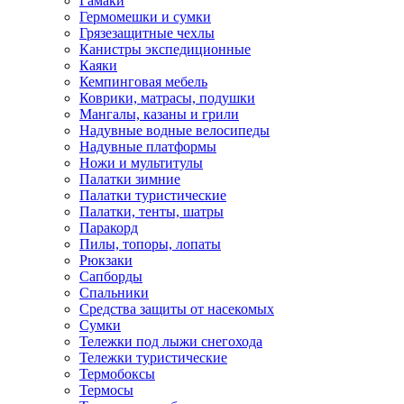
Гамаки
Гермомешки и сумки
Грязезащитные чехлы
Канистры экспедиционные
Каяки
Кемпинговая мебель
Коврики, матрасы, подушки
Мангалы, казаны и грили
Надувные водные велосипеды
Надувные платформы
Ножи и мультитулы
Палатки зимние
Палатки туристические
Палатки, тенты, шатры
Паракорд
Пилы, топоры, лопаты
Рюкзаки
Сапборды
Спальники
Средства защиты от насекомых
Сумки
Тележки под лыжи снегохода
Тележки туристические
Термобоксы
Термосы