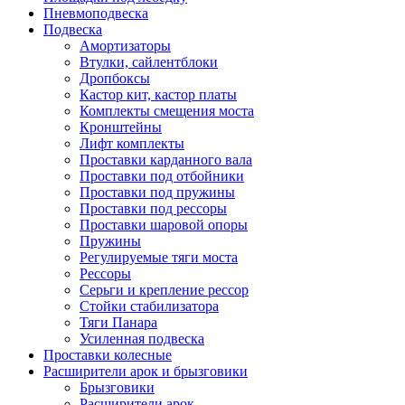
Пневмоподвеска
Подвеска
Амортизаторы
Втулки, сайлентблоки
Дропбоксы
Кастор кит, кастор платы
Комплекты смещения моста
Кронштейны
Лифт комплекты
Проставки карданного вала
Проставки под отбойники
Проставки под пружины
Проставки под рессоры
Проставки шаровой опоры
Пружины
Регулируемые тяги моста
Рессоры
Серьги и крепление рессор
Стойки стабилизатора
Тяги Панара
Усиленная подвеска
Проставки колесные
Расширители арок и брызговики
Брызговики
Расширители арок