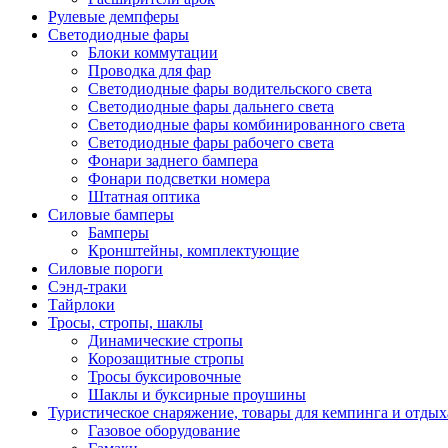
Рулевые демпферы
Светодиодные фары
Блоки коммутации
Проводка для фар
Светодиодные фары водительского света
Светодиодные фары дальнего света
Светодиодные фары комбинированного света
Светодиодные фары рабочего света
Фонари заднего бампера
Фонари подсветки номера
Штатная оптика
Силовые бамперы
Бамперы
Кронштейны, комплектующие
Силовые пороги
Сэнд-траки
Тайрлоки
Тросы, стропы, шаклы
Динамические стропы
Корозащитные стропы
Тросы буксировочные
Шаклы и буксирные проушины
Туристическое снаряжение, товары для кемпинга и отдых
Газовое оборудование