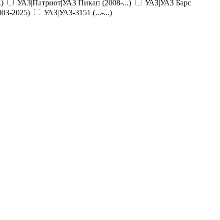
)
УАЗ|Патриот|УАЗ Пикап (2008-...)
УАЗ|УАЗ Барс
003-2025)
УАЗ|УАЗ-3151 (...-...)