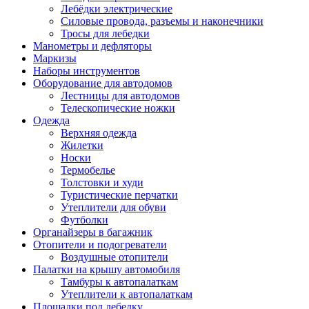
Лебёдки электрические
Силовые провода, разъемы и наконечники
Тросы для лебедки
Манометры и дефляторы
Маркизы
Наборы инструментов
Оборудование для автодомов
Лестницы для автодомов
Телескопические ножки
Одежда
Верхняя одежда
Жилетки
Носки
Термобелье
Толстовки и худи
Туристические перчатки
Утеплители для обуви
Футболки
Органайзеры в багажник
Отопители и подогреватели
Воздушные отопители
Палатки на крышу автомобиля
Тамбуры к автопалаткам
Утеплители к автопалаткам
Площадки под лебедку