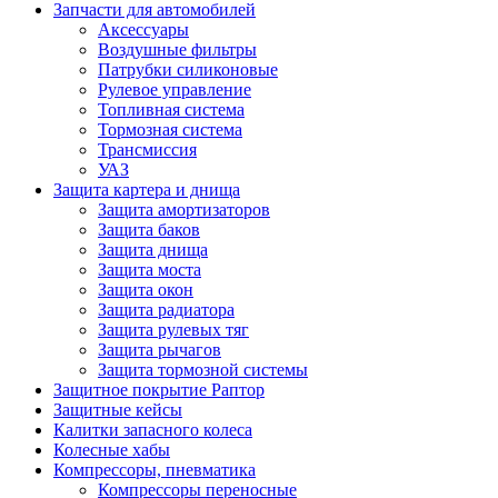
Запчасти для автомобилей
Аксессуары
Воздушные фильтры
Патрубки силиконовые
Рулевое управление
Топливная система
Тормозная система
Трансмиссия
УАЗ
Защита картера и днища
Защита амортизаторов
Защита баков
Защита днища
Защита моста
Защита окон
Защита радиатора
Защита рулевых тяг
Защита рычагов
Защита тормозной системы
Защитное покрытие Раптор
Защитные кейсы
Калитки запасного колеса
Колесные хабы
Компрессоры, пневматика
Компрессоры переносные