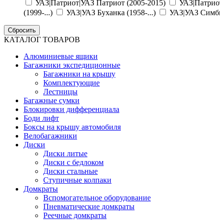
УАЗ|Патриот|УАЗ Патриот (2005-2015)
УАЗ|Патрио
(1999-...)
УАЗ|УАЗ Буханка (1958-...)
УАЗ|УАЗ Симби
КАТАЛОГ ТОВАРОВ
Алюминиевые ящики
Багажники экспедиционные
Багажники на крышу
Комплектующие
Лестницы
Багажные сумки
Блокировки дифференциала
Боди лифт
Боксы на крышу автомобиля
Велобагажники
Диски
Диски литые
Диски с бедлоком
Диски стальные
Ступичные колпаки
Домкраты
Вспомогательное оборудование
Пневматические домкраты
Реечные домкраты