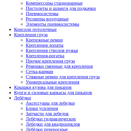
Компрессоры стационарные
Пистолеты и шланги для подкачки
Пневмосистемы
Ресиверы воздушные
Элементы пневмосистемы
Консоли потолочные
Крепления груза
Крепежные ремни
Крепления лопаты
Крепления стволов ружья
Крепления-рогатка
Прочие крепления груза
Ремешки сменные для крепления
Сетка-карман
Стяжные ремни для крепления груза
Универсальные крепления
Крышки кузова для пикапов
Кунги и силовые каркасы для пикапов
Лебёдки
Аксессуары для лебедки
Блоки усиления
Запчасти для лебедок
Лебёдки гидравлические
Лебедки для квадроциклов
Лебёдки переносные