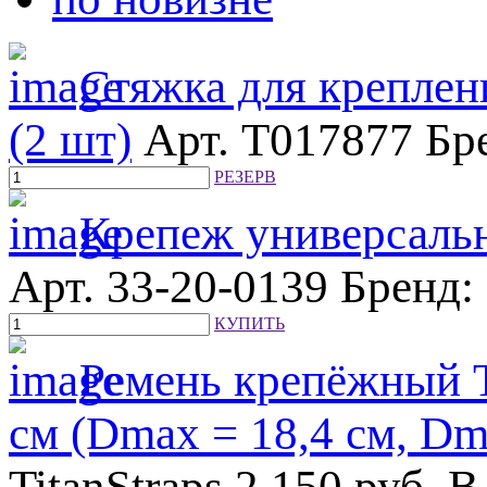
Стяжка для креплени
(2 шт)
Арт. T017877
Бр
РЕЗЕРВ
Крепеж универсальн
Арт. 33-20-0139
Бренд:
КУПИТЬ
Ремень крепёжный Ti
см (Dmax = 18,4 см, Dmi
TitanStraps
2 150
руб.
В