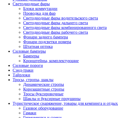
Светодиодные фары
Блоки коммутации
Проводка для фар
Светодиодные фары водительского света
Светодиодные фары дальнего света
Светодиодные фары комбинированного света
Светодиодные фары рабочего света
Фонари заднего бампера
Фонари подсветки номера
Штатная оптика
Силовые бамперы
Бамперы
Кронштейны, комплектующие
Силовые пороги
Сэнд-траки
Тайрлоки
Тросы, стропы, шаклы
Динамические стропы
Корозащитные стропы
Тросы буксировочные
Шаклы и буксирные проушины
Туристическое снаряжение, товары для кемпинга и отдых
Газовое оборудование
Гамаки
Гермомешки и сумки