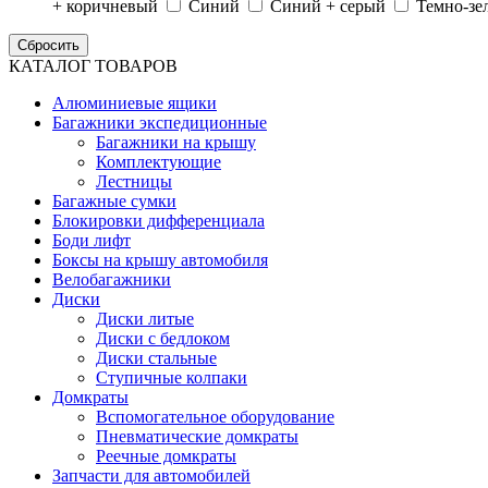
+ коричневый
Синий
Синий + серый
Темно-зе
КАТАЛОГ ТОВАРОВ
Алюминиевые ящики
Багажники экспедиционные
Багажники на крышу
Комплектующие
Лестницы
Багажные сумки
Блокировки дифференциала
Боди лифт
Боксы на крышу автомобиля
Велобагажники
Диски
Диски литые
Диски с бедлоком
Диски стальные
Ступичные колпаки
Домкраты
Вспомогательное оборудование
Пневматические домкраты
Реечные домкраты
Запчасти для автомобилей