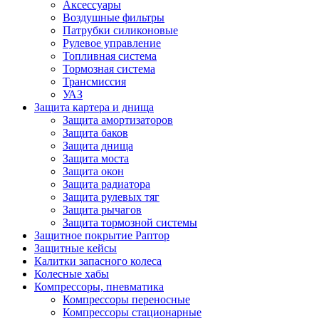
Аксессуары
Воздушные фильтры
Патрубки силиконовые
Рулевое управление
Топливная система
Тормозная система
Трансмиссия
УАЗ
Защита картера и днища
Защита амортизаторов
Защита баков
Защита днища
Защита моста
Защита окон
Защита радиатора
Защита рулевых тяг
Защита рычагов
Защита тормозной системы
Защитное покрытие Раптор
Защитные кейсы
Калитки запасного колеса
Колесные хабы
Компрессоры, пневматика
Компрессоры переносные
Компрессоры стационарные