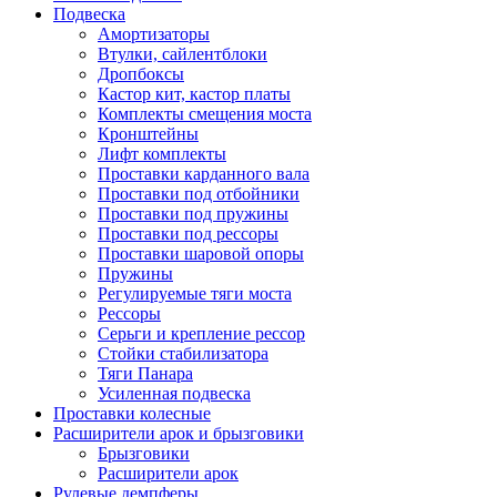
Подвеска
Амортизаторы
Втулки, сайлентблоки
Дропбоксы
Кастор кит, кастор платы
Комплекты смещения моста
Кронштейны
Лифт комплекты
Проставки карданного вала
Проставки под отбойники
Проставки под пружины
Проставки под рессоры
Проставки шаровой опоры
Пружины
Регулируемые тяги моста
Рессоры
Серьги и крепление рессор
Стойки стабилизатора
Тяги Панара
Усиленная подвеска
Проставки колесные
Расширители арок и брызговики
Брызговики
Расширители арок
Рулевые демпферы