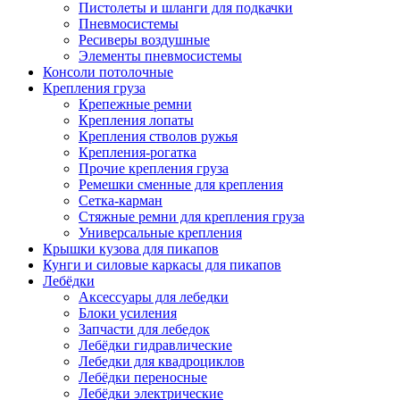
Пистолеты и шланги для подкачки
Пневмосистемы
Ресиверы воздушные
Элементы пневмосистемы
Консоли потолочные
Крепления груза
Крепежные ремни
Крепления лопаты
Крепления стволов ружья
Крепления-рогатка
Прочие крепления груза
Ремешки сменные для крепления
Сетка-карман
Стяжные ремни для крепления груза
Универсальные крепления
Крышки кузова для пикапов
Кунги и силовые каркасы для пикапов
Лебёдки
Аксессуары для лебедки
Блоки усиления
Запчасти для лебедок
Лебёдки гидравлические
Лебедки для квадроциклов
Лебёдки переносные
Лебёдки электрические