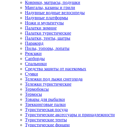
Коврики, матрасы, подушки
Мангалы, казаны и грили
Надувные водные велосипеды
Надувные платформы
Ножи и мультитулы
Палатки зимние
Палатки туристические
Палатки, тенты, шатры
Паракорд
Пилы, топоры, лопаты
Рюкзаки
Сапборды
Спальники
Средства защиты от насекомых
Сумки
Тележки под лыжи снегохода
Тележки туристические
Термобоксы
Термосы
Товары для рыбалки
Треккинговые палки
Туристическая посуда
Туристические аксессуары и принадлежности
Туристические тенты
Туристические фонари