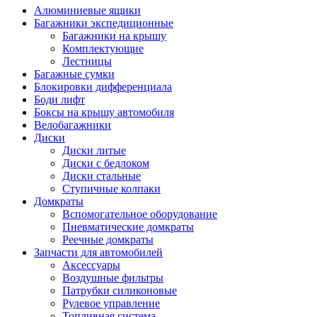
Алюминиевые ящики
Багажники экспедиционные
Багажники на крышу
Комплектующие
Лестницы
Багажные сумки
Блокировки дифференциала
Боди лифт
Боксы на крышу автомобиля
Велобагажники
Диски
Диски литые
Диски с бедлоком
Диски стальные
Ступичные колпаки
Домкраты
Вспомогательное оборудование
Пневматические домкраты
Реечные домкраты
Запчасти для автомобилей
Аксессуары
Воздушные фильтры
Патрубки силиконовые
Рулевое управление
Топливная система