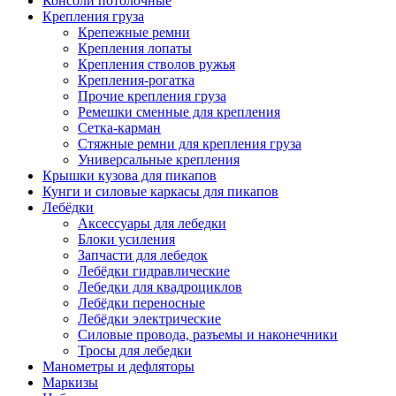
Консоли потолочные
Крепления груза
Крепежные ремни
Крепления лопаты
Крепления стволов ружья
Крепления-рогатка
Прочие крепления груза
Ремешки сменные для крепления
Сетка-карман
Стяжные ремни для крепления груза
Универсальные крепления
Крышки кузова для пикапов
Кунги и силовые каркасы для пикапов
Лебёдки
Аксессуары для лебедки
Блоки усиления
Запчасти для лебедок
Лебёдки гидравлические
Лебедки для квадроциклов
Лебёдки переносные
Лебёдки электрические
Силовые провода, разъемы и наконечники
Тросы для лебедки
Манометры и дефляторы
Маркизы