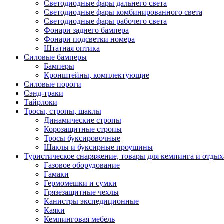
Светодиодные фары дальнего света
Светодиодные фары комбинированного света
Светодиодные фары рабочего света
Фонари заднего бампера
Фонари подсветки номера
Штатная оптика
Силовые бамперы
Бамперы
Кронштейны, комплектующие
Силовые пороги
Сэнд-траки
Тайрлоки
Тросы, стропы, шаклы
Динамические стропы
Корозащитные стропы
Тросы буксировочные
Шаклы и буксирные проушины
Туристическое снаряжение, товары для кемпинга и отдых
Газовое оборудование
Гамаки
Гермомешки и сумки
Грязезащитные чехлы
Канистры экспедиционные
Каяки
Кемпинговая мебель