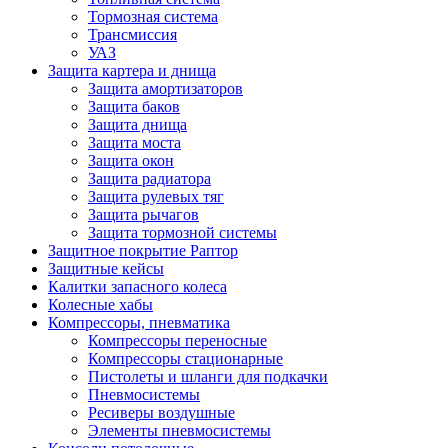
Тормозная система
Трансмиссия
УАЗ
Защита картера и днища
Защита амортизаторов
Защита баков
Защита днища
Защита моста
Защита окон
Защита радиатора
Защита рулевых тяг
Защита рычагов
Защита тормозной системы
Защитное покрытие Раптор
Защитные кейсы
Калитки запасного колеса
Колесные хабы
Компрессоры, пневматика
Компрессоры переносные
Компрессоры стационарные
Пистолеты и шланги для подкачки
Пневмосистемы
Ресиверы воздушные
Элементы пневмосистемы