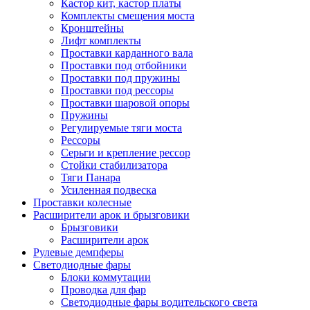
Кастор кит, кастор платы
Комплекты смещения моста
Кронштейны
Лифт комплекты
Проставки карданного вала
Проставки под отбойники
Проставки под пружины
Проставки под рессоры
Проставки шаровой опоры
Пружины
Регулируемые тяги моста
Рессоры
Серьги и крепление рессор
Стойки стабилизатора
Тяги Панара
Усиленная подвеска
Проставки колесные
Расширители арок и брызговики
Брызговики
Расширители арок
Рулевые демпферы
Светодиодные фары
Блоки коммутации
Проводка для фар
Светодиодные фары водительского света