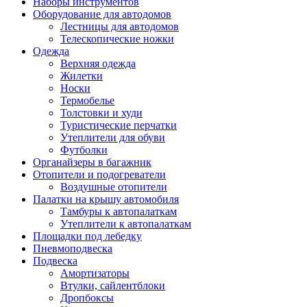
Наборы инструментов
Оборудование для автодомов
Лестницы для автодомов
Телескопические ножки
Одежда
Верхняя одежда
Жилетки
Носки
Термобелье
Толстовки и худи
Туристические перчатки
Утеплители для обуви
Футболки
Органайзеры в багажник
Отопители и подогреватели
Воздушные отопители
Палатки на крышу автомобиля
Тамбуры к автопалаткам
Утеплители к автопалаткам
Площадки под лебедку
Пневмоподвеска
Подвеска
Амортизаторы
Втулки, сайлентблоки
Дропбоксы