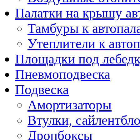
Палатки на крышу ав
Тамбуры к автопал
Утеплители к авто
Площадки под лебед
Пневмоподвеска
Подвеска
Амортизаторы
Втулки, сайлентбл
Дропбоксы