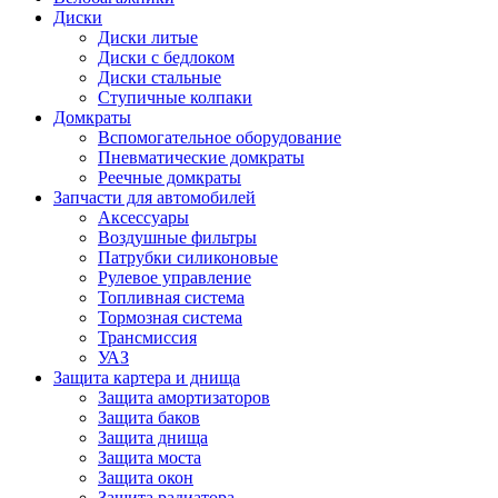
Диски
Диски литые
Диски с бедлоком
Диски стальные
Ступичные колпаки
Домкраты
Вспомогательное оборудование
Пневматические домкраты
Реечные домкраты
Запчасти для автомобилей
Аксессуары
Воздушные фильтры
Патрубки силиконовые
Рулевое управление
Топливная система
Тормозная система
Трансмиссия
УАЗ
Защита картера и днища
Защита амортизаторов
Защита баков
Защита днища
Защита моста
Защита окон
Защита радиатора