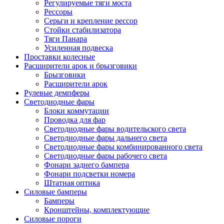
Регулируемые тяги моста
Рессоры
Серьги и крепление рессор
Стойки стабилизатора
Тяги Панара
Усиленная подвеска
Проставки колесные
Расширители арок и брызговики
Брызговики
Расширители арок
Рулевые демпферы
Светодиодные фары
Блоки коммутации
Проводка для фар
Светодиодные фары водительского света
Светодиодные фары дальнего света
Светодиодные фары комбинированного света
Светодиодные фары рабочего света
Фонари заднего бампера
Фонари подсветки номера
Штатная оптика
Силовые бамперы
Бамперы
Кронштейны, комплектующие
Силовые пороги