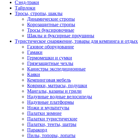
Сэнд-траки
Тайрлоки
Тросы, стропы, шаклы
Динамические стропы
Корозащитные стропы
Тросы буксировочные
Шаклы и буксирные проушины
Туристическое снаряжение, товары для кемпинга и отдых
Газовое оборудование
Гамаки
Гермомешки и сумки
Грязезащитные чехлы
Канистры экспедиционные
Каяки
Кемпинговая мебель
Коврики, матрасы, подушки
Мангалы, казаны и грили
Надувные водные велосипеды
Надувные платформы
Ножи и мультитулы
Палатки зимние
Палатки туристические
Палатки, тенты, шатры
Паракорд
Пилы, топоры, лопаты