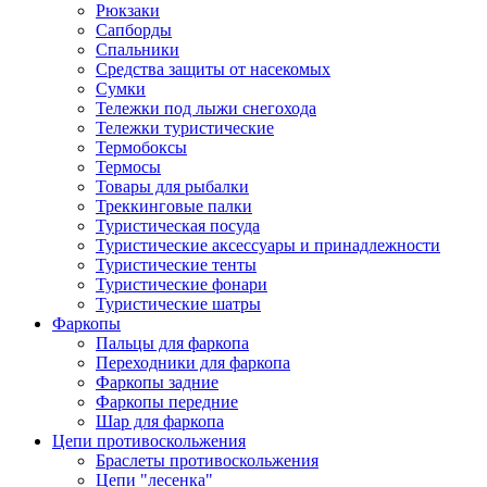
Рюкзаки
Сапборды
Спальники
Средства защиты от насекомых
Сумки
Тележки под лыжи снегохода
Тележки туристические
Термобоксы
Термосы
Товары для рыбалки
Треккинговые палки
Туристическая посуда
Туристические аксессуары и принадлежности
Туристические тенты
Туристические фонари
Туристические шатры
Фаркопы
Пальцы для фаркопа
Переходники для фаркопа
Фаркопы задние
Фаркопы передние
Шар для фаркопа
Цепи противоскольжения
Браслеты противоскольжения
Цепи "лесенка"