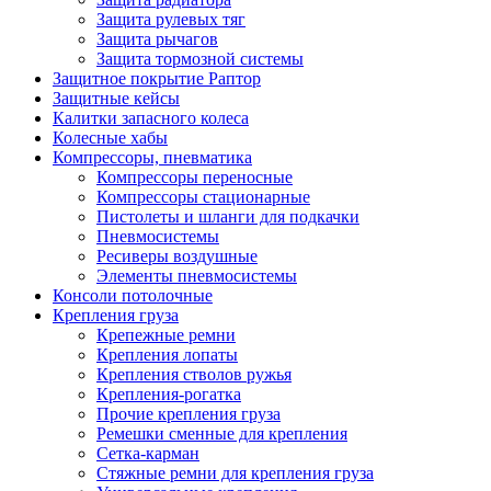
Защита рулевых тяг
Защита рычагов
Защита тормозной системы
Защитное покрытие Раптор
Защитные кейсы
Калитки запасного колеса
Колесные хабы
Компрессоры, пневматика
Компрессоры переносные
Компрессоры стационарные
Пистолеты и шланги для подкачки
Пневмосистемы
Ресиверы воздушные
Элементы пневмосистемы
Консоли потолочные
Крепления груза
Крепежные ремни
Крепления лопаты
Крепления стволов ружья
Крепления-рогатка
Прочие крепления груза
Ремешки сменные для крепления
Сетка-карман
Стяжные ремни для крепления груза