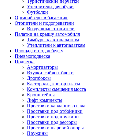
Туристические перчатки
Утеплители для обуви
Футболки
Органайзеры в багажник
Отопители и подогреватели
Воздушные отопители
Палатки на крышу автомобиля
Тамбуры к автопалаткам
Утеплители к автопалаткам
Площадки под лебедку
Пневмоподвеска
Подвеска
Амортизаторы
Втулки, сайлентблоки
Дропбоксы
Кастор кит, кастор платы
Комплекты смещения моста
Кронштейны
Лифт комплекты
Проставки карданного вала
Проставки под отбойники
Проставки под пружины
Проставки под рессоры
Проставки шаровой опоры
Пружины