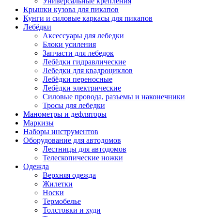
Универсальные крепления
Крышки кузова для пикапов
Кунги и силовые каркасы для пикапов
Лебёдки
Аксессуары для лебедки
Блоки усиления
Запчасти для лебедок
Лебёдки гидравлические
Лебедки для квадроциклов
Лебёдки переносные
Лебёдки электрические
Силовые провода, разъемы и наконечники
Тросы для лебедки
Манометры и дефляторы
Маркизы
Наборы инструментов
Оборудование для автодомов
Лестницы для автодомов
Телескопические ножки
Одежда
Верхняя одежда
Жилетки
Носки
Термобелье
Толстовки и худи