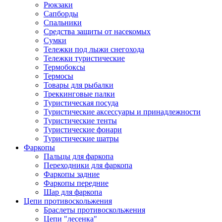
Рюкзаки
Сапборды
Спальники
Средства защиты от насекомых
Сумки
Тележки под лыжи снегохода
Тележки туристические
Термобоксы
Термосы
Товары для рыбалки
Треккинговые палки
Туристическая посуда
Туристические аксессуары и принадлежности
Туристические тенты
Туристические фонари
Туристические шатры
Фаркопы
Пальцы для фаркопа
Переходники для фаркопа
Фаркопы задние
Фаркопы передние
Шар для фаркопа
Цепи противоскольжения
Браслеты противоскольжения
Цепи "лесенка"