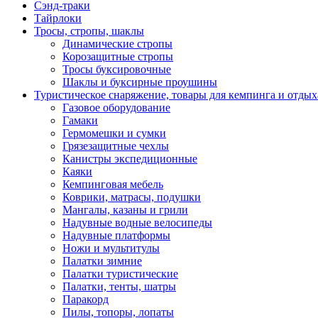
Сэнд-траки
Тайрлоки
Тросы, стропы, шаклы
Динамические стропы
Корозащитные стропы
Тросы буксировочные
Шаклы и буксирные проушины
Туристическое снаряжение, товары для кемпинга и отдых
Газовое оборудование
Гамаки
Гермомешки и сумки
Грязезащитные чехлы
Канистры экспедиционные
Каяки
Кемпинговая мебель
Коврики, матрасы, подушки
Мангалы, казаны и грили
Надувные водные велосипеды
Надувные платформы
Ножи и мультитулы
Палатки зимние
Палатки туристические
Палатки, тенты, шатры
Паракорд
Пилы, топоры, лопаты