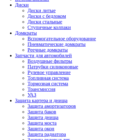
Диски
Диски литые
Диски с бедлоком
Диски стальные
Ступичные колпаки
Домкраты
Вспомогательное оборудование
Пневматические домкраты
Реечные домкраты
Запчасти для автомобилей
Воздушные фильтры
Патрубки силиконовые
Рулевое управление
Топливная система
Тормозная система
Трансмиссия
УАЗ
Защита картера и днища
Защита амортизаторов
Защита баков
Защита днища
Защита моста
Защита окон
Защита радиатора
Защита рулевых тяг