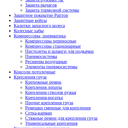
Защита рычагов
Защита тормозной системы
Защитное покрытие Раптор
Защитные кейсы
Калитки запасного колеса
Колесные хабы
Компрессоры, пневматика
Компрессоры переносные
Компрессоры стационарные
Пистолеты и шланги для подкачки
Пневмосистемы
Ресиверы воздушные
Элементы пневмосистемы
Консоли потолочные
Крепления груза
Крепежные ремни
Крепления лопаты
Крепления стволов ружья
Крепления-рогатка
Прочие крепления груза
Ремешки сменные для крепления
Сетка-карман
Стяжные ремни для крепления груза
Универсальные крепления