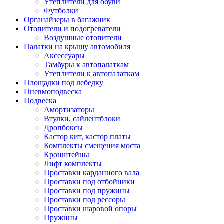
Утеплители для обуви
Футболки
Органайзеры в багажник
Отопители и подогреватели
Воздушные отопители
Палатки на крышу автомобиля
Аксессуары
Тамбуры к автопалаткам
Утеплители к автопалаткам
Площадки под лебедку
Пневмоподвеска
Подвеска
Амортизаторы
Втулки, сайлентблоки
Дропбоксы
Кастор кит, кастор платы
Комплекты смещения моста
Кронштейны
Лифт комплекты
Проставки карданного вала
Проставки под отбойники
Проставки под пружины
Проставки под рессоры
Проставки шаровой опоры
Пружины