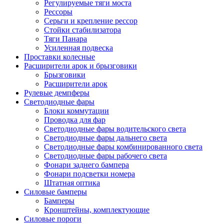
Регулируемые тяги моста
Рессоры
Серьги и крепление рессор
Стойки стабилизатора
Тяги Панара
Усиленная подвеска
Проставки колесные
Расширители арок и брызговики
Брызговики
Расширители арок
Рулевые демпферы
Светодиодные фары
Блоки коммутации
Проводка для фар
Светодиодные фары водительского света
Светодиодные фары дальнего света
Светодиодные фары комбинированного света
Светодиодные фары рабочего света
Фонари заднего бампера
Фонари подсветки номера
Штатная оптика
Силовые бамперы
Бамперы
Кронштейны, комплектующие
Силовые пороги