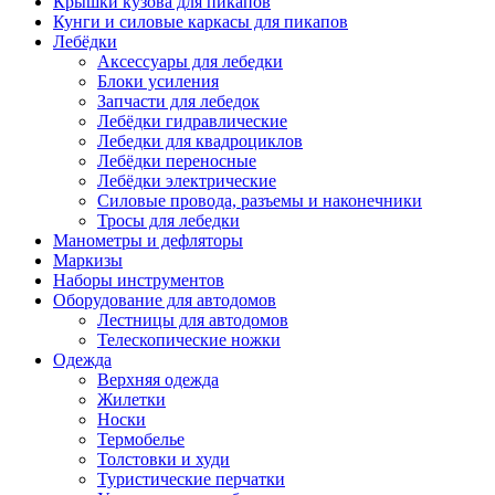
Крышки кузова для пикапов
Кунги и силовые каркасы для пикапов
Лебёдки
Аксессуары для лебедки
Блоки усиления
Запчасти для лебедок
Лебёдки гидравлические
Лебедки для квадроциклов
Лебёдки переносные
Лебёдки электрические
Силовые провода, разъемы и наконечники
Тросы для лебедки
Манометры и дефляторы
Маркизы
Наборы инструментов
Оборудование для автодомов
Лестницы для автодомов
Телескопические ножки
Одежда
Верхняя одежда
Жилетки
Носки
Термобелье
Толстовки и худи
Туристические перчатки